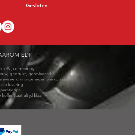
Gesloten
AAROM EDK
uim 40 jaar ervaring
ieuw, gebruikt, gereviseerd
ereviseerd in onze eigen werkplaats
elle levering
eparatietips
 koffie staat altijd klaar