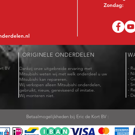
Zondag:
nderdelen.nl
ORIGINELE ONDERDELEN
W
rt BV
- R
Dankzij onze uitgebreide ervaring met
- N
Mitsubishi weten wij met welk onderdeel u uw
- G
Mitsubishi kan repareren.
- Sn
Wij verkopen alleen Mitsubishi onderdelen,
- R
gebruikt, nieuw, gereviseerd of imitatie.
- De
Wij monteren niet.
Betaalmogelijkheden bij Eric de Kort BV :