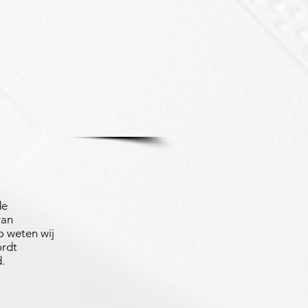
de
van
 weten wij
ordt
.