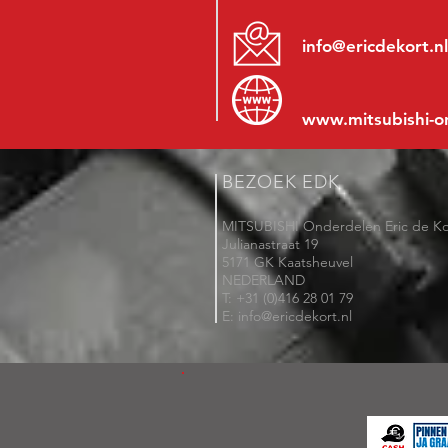
info@ericdekort.nl
www.mitsubishi-o
BEZOEK EDK
MITSUBISHI Onderdelen Eric de Ko
Julianastraat 19
5171 GK Kaatsheuvel
NEDERLAND
T: +31 (0)416 28 01 79
E: info@ericdekort.nl