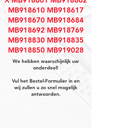
X MB918601 MB918602
MB918610 MB918617
MB918670 MB918684
MB918692 MB918769
MB918830 MB918835
MB918850 MB919028
We hebben waarschijnlijk uw
onderdeel!
Vul het Bestel-Formulier in en
wij zullen u zo snel mogelijk
antwoorden.